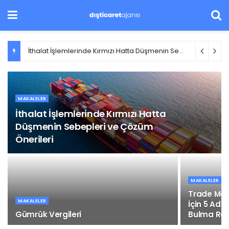
İthalat İşlemlerinde Kırmızı Hatta Düşmenin Sebepleri ve Çözüm Önerileri
MAKALELER
İthalat İşlemlerinde Kırmızı Hatta
Düşmenin Sebepleri ve Çözüm
Önerileri
MAKALELER
Trade Map
MAKALELER
İçin 5 Adı
Gümrük Vergileri
Bulma Reh