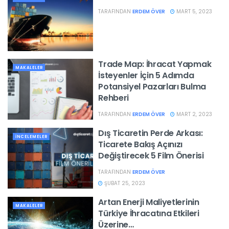
TARAFINDAN
ERDEM ÖVER
MART 5, 2023
Trade Map: İhracat Yapmak
MAKALELER
İsteyenler İçin 5 Adımda
Potansiyel Pazarları Bulma
Rehberi
TARAFINDAN
ERDEM ÖVER
MART 2, 2023
Dış Ticaretin Perde Arkası:
İNCELEMELER
Ticarete Bakış Açınızı
Değiştirecek 5 Film Önerisi
TARAFINDAN
ERDEM ÖVER
ŞUBAT 25, 2023
Artan Enerji Maliyetlerinin
MAKALELER
Türkiye İhracatına Etkileri
Üzerine…