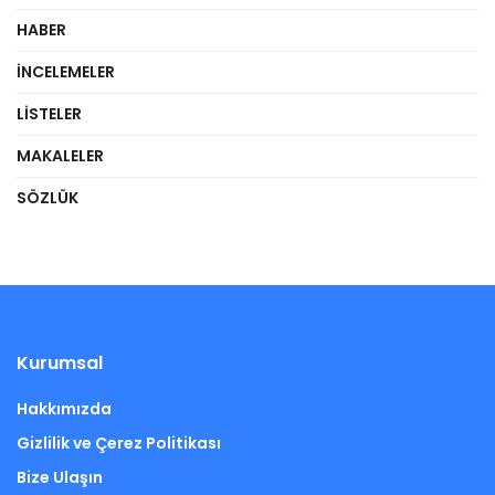
HABER
İNCELEMELER
LISTELER
MAKALELER
SÖZLÜK
Kurumsal
Hakkımızda
Gizlilik ve Çerez Politikası
Bize Ulaşın