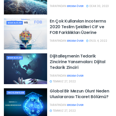
TARAFINDAN
ERDEM ÖVER
OCAK 30, 2023
En Çok Kullanılan Incoterms
MAKALELER
2020 Teslim Şekilleri CIF ve
FOB Farklılıkları Üzerine
TARAFINDAN
ERDEM ÖVER
EYLÜL 4, 2022
Dijitalleşmenin Tedarik
MAKALELER
Zincirine Yansımaları: Dijital
Tedarik Zinciri
TARAFINDAN
ERDEM ÖVER
TEMMUZ 27, 2022
Global Bir Mezun Olun! Neden
İNCELEMELER
Uluslararası Ticaret Bölümü?
TARAFINDAN
ERDEM ÖVER
TEMMUZ 27, 2022