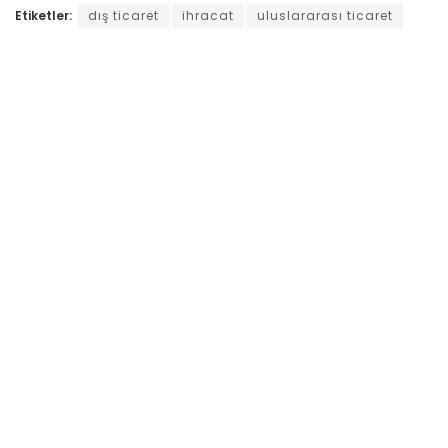
Etiketler:
dış ticaret
ihracat
uluslararası ticaret