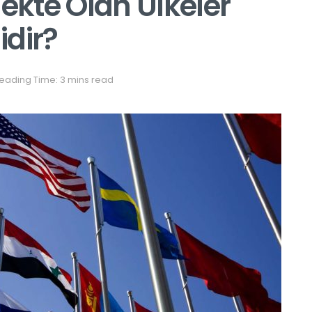
mekte Olan Ülkeler
idir?
eading Time: 3 mins read