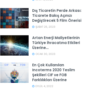
Dış Ticaretin Perde Arkası:
Ticarete Bakış Açınızı
Değiştirecek 5 Film Önerisi
ŞUBAT 25, 2023
Artan Enerji Maliyetlerinin
Türkiye İhracatına Etkileri
Üzerine…
OCAK 30, 2023
En Çok Kullanılan
Incoterms 2020 Teslim
Şekilleri CIF ve FOB
Farklılıkları Üzerine
EYLÜL 4, 2022