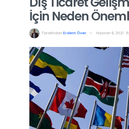
Dış Ticaret Geliş
İçin Neden Öneml
Tarafından
Erdem Över
Haziran 9, 2021
R