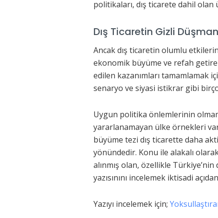
politikaları, dış ticarete dahil olan ü
Dış Ticaretin Gizli Düşma
Ancak dış ticaretin olumlu etkilerin
ekonomik büyüme ve refah getirem
edilen kazanımları tamamlamak içi
senaryo ve siyasi istikrar gibi birç
Uygun politika önlemlerinin olmam
yararlanamayan ülke örnekleri var
büyüme tezi dış ticarette daha akti
yönündedir. Konu ile alakalı olarak
alınmış olan, özellikle Türkiye’ni
yazısınını incelemek iktisadi açıd
Yazıyı incelemek için;
Yoksullaştır