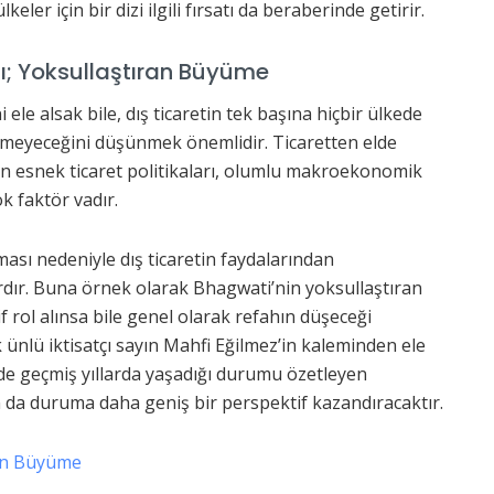
lkeler için bir dizi ilgili fırsatı da beraberinde getirir.
nı; Yoksullaştıran Büyüme
i ele alsak bile, dış ticaretin tek başına hiçbir ülkede
eyeceğini düşünmek önemlidir. Ticaretten elde
n esnek ticaret politikaları, olumlu makroekonomik
ok faktör vadır.
ası nedeniyle dış ticaretin faydalarından
dır. Buna örnek olarak Bhagwati’nin yoksullaştıran
f rol alınsa bile genel olarak refahın düşeceği
 ünlü iktisatçı sayın Mahfi Eğilmez’in kaleminden ele
n de geçmiş yıllarda yaşadığı durumu özetleyen
an da duruma daha geniş bir perspektif kazandıracaktır.
an Büyüme