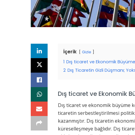
İçerik
Gizle
1
Dış ticaret ve Ekonomik Büyüm
2
Dış Ticaretin Gizli Düşmanı; Yo
Dış ticaret ve Ekonomik 
Dış ticaret ve ekonomik büyüme k
ticaretin serbestleştirilmesi poli
kazanmıştır. Dış ticaretin ekonom
küreselleşmeye bağlıdır. Dış tica