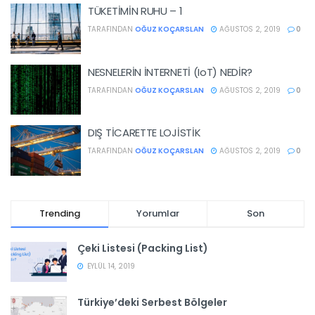
TÜKETİMİN RUHU – 1
TARAFINDAN
OĞUZ KOÇARSLAN
AĞUSTOS 2, 2019
0
NESNELERİN İNTERNETİ (IoT) NEDİR?
TARAFINDAN
OĞUZ KOÇARSLAN
AĞUSTOS 2, 2019
0
DIŞ TİCARETTE LOJİSTİK
TARAFINDAN
OĞUZ KOÇARSLAN
AĞUSTOS 2, 2019
0
Trending
Yorumlar
Son
Çeki Listesi (Packing List)
EYLÜL 14, 2019
Türkiye’deki Serbest Bölgeler