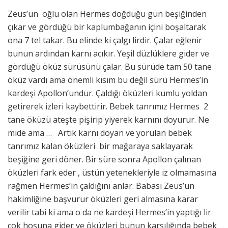
Zeus’un oğlu olan Hermes doğduğu gün beşiğinden
çıkar ve gördüğü bir kaplumbağanın içini boşaltarak
ona 7 tel takar. Bu elinde ki çalgı lirdir. Çalar eğlenir
bunun ardından karnı acıkır. Yeşil düzlüklere gider ve
gördüğü öküz sürüsünü çalar. Bu sürüde tam 50 tane
öküz vardı ama önemli kısım bu değil sürü Hermes’in
kardeşi Apollon’undur. Çaldığı öküzleri kumlu yoldan
getirerek izleri kaybettirir. Bebek tanrımız Hermes 2
tane öküzü ateşte pişirip yiyerek karnını doyurur. Ne
mide ama … Artık karnı doyan ve yorulan bebek
tanrımız kalan öküzleri bir mağaraya saklayarak
beşiğine geri döner. Bir süre sonra Apollon çalınan
öküzleri fark eder , üstün yetenekleriyle iz olmamasına
rağmen Hermes’in çaldığını anlar. Babası Zeus’un
hakimliğine başvurur öküzleri geri almasına karar
verilir tabi ki ama o da ne kardeşi Hermes’in yaptığı lir
çok hoşuna gider ve öküzleri bunun karşılığında bebek