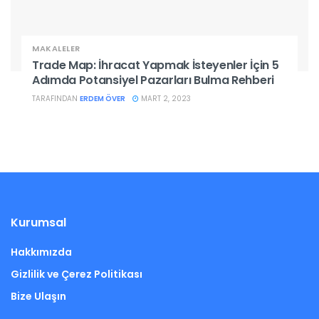
MAKALELER
Trade Map: İhracat Yapmak İsteyenler İçin 5
Adımda Potansiyel Pazarları Bulma Rehberi
TARAFINDAN
ERDEM ÖVER
MART 2, 2023
Kurumsal
Hakkımızda
Gizlilik ve Çerez Politikası
Bize Ulaşın