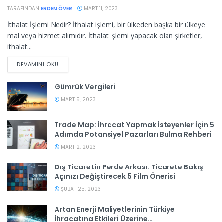
TARAFINDAN
ERDEM ÖVER
MART 11, 2023
İthalat İşlemi Nedir? İthalat işlemi, bir ülkeden başka bir ülkeye
mal veya hizmet alımıdır. İthalat işlemi yapacak olan şirketler,
ithalat...
DEVAMINI OKU
Gümrük Vergileri
MART 5, 2023
Trade Map: İhracat Yapmak İsteyenler İçin 5
Adımda Potansiyel Pazarları Bulma Rehberi
MART 2, 2023
Dış Ticaretin Perde Arkası: Ticarete Bakış
Açınızı Değiştirecek 5 Film Önerisi
ŞUBAT 25, 2023
Artan Enerji Maliyetlerinin Türkiye
İhracatına Etkileri Üzerine…