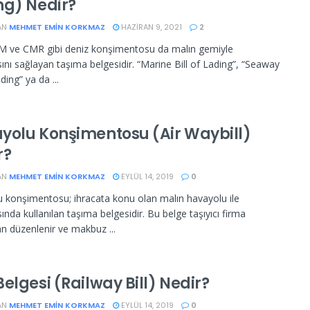
ng) Nedir?
AN
MEHMET EMIN KORKMAZ
HAZIRAN 9, 2021
2
M ve CMR gibi deniz konşimentosu da malın gemiyle
ını sağlayan taşıma belgesidir. “Marine Bill of Lading”, “Seaway
ading” ya da ...
yolu Konşimentosu (Air Waybill)
r?
AN
MEHMET EMIN KORKMAZ
EYLÜL 14, 2019
0
 konşimentosu; ihracata konu olan malın havayolu ile
ında kullanılan taşıma belgesidir. Bu belge taşıyıcı firma
an düzenlenir ve makbuz ...
elgesi (Railway Bill) Nedir?
AN
MEHMET EMIN KORKMAZ
EYLÜL 14, 2019
0