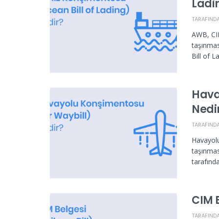
Ladi
TARAFIND
AWB, CI
taşınmas
Bill of L
Hava
Nedi
TARAFIND
Havayolu
taşınmas
tarafınd
CIM B
TARAFIND