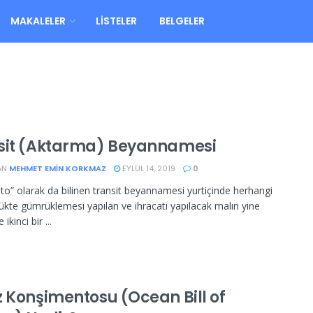
MAKALELER
LISTELER
BELGELER
sit (Aktarma) Beyannamesi
AN
MEHMET EMIN KORKMAZ
EYLÜL 14, 2019
0
to” olarak da bilinen transit beyannamesi yurtiçinde herhangi
ükte gümrüklemesi yapılan ve ihracatı yapılacak malın yine
 ikinci bir ...
z Konşimentosu (Ocean Bill of