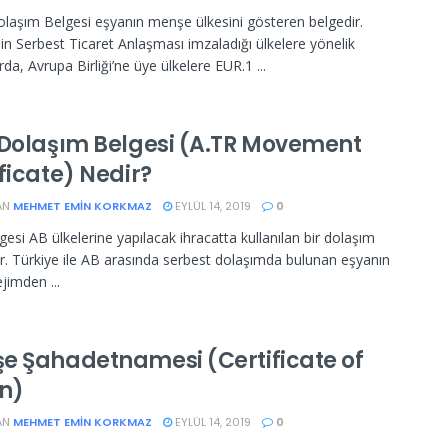
laşım Belgesi eşyanın menşe ülkesini gösteren belgedir.
nin Serbest Ticaret Anlaşması imzaladığı ülkelere yönelik
rda, Avrupa Birliği’ne üye ülkelere EUR.1 ...
 Dolaşım Belgesi (A.TR Movement
ficate) Nedir?
AN
MEHMET EMIN KORKMAZ
EYLÜL 14, 2019
0
gesi AB ülkelerine yapılacak ihracatta kullanılan bir dolaşım
ir. Türkiye ile AB arasında serbest dolaşımda bulunan eşyanın
ejimden ...
e Şahadetnamesi (Certificate of
in)
AN
MEHMET EMIN KORKMAZ
EYLÜL 14, 2019
0