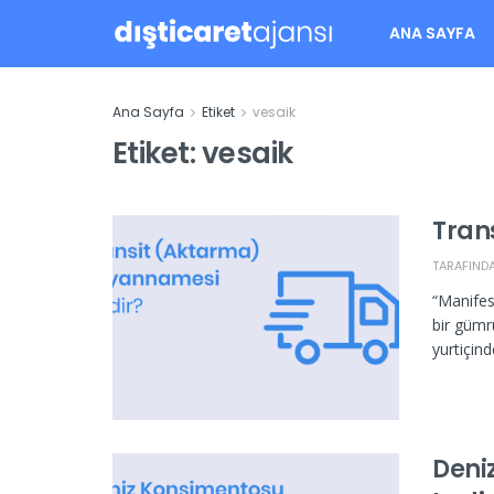
ANA SAYFA
Ana Sayfa
Etiket
vesaik
Etiket:
vesaik
Tran
TARAFIND
“Manifes
bir gümr
yurtiçinde
Deni