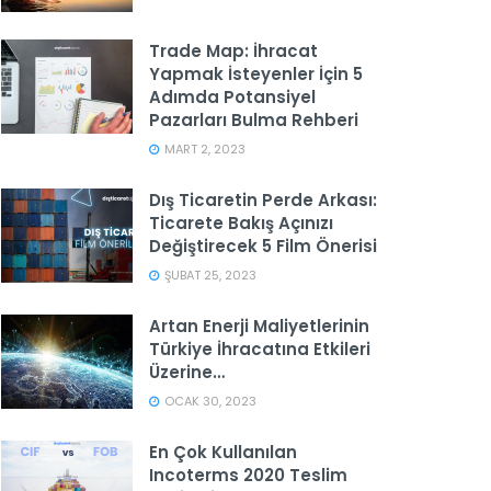
Trade Map: İhracat
Yapmak İsteyenler İçin 5
Adımda Potansiyel
Pazarları Bulma Rehberi
MART 2, 2023
Dış Ticaretin Perde Arkası:
Ticarete Bakış Açınızı
Değiştirecek 5 Film Önerisi
ŞUBAT 25, 2023
Artan Enerji Maliyetlerinin
Türkiye İhracatına Etkileri
Üzerine…
OCAK 30, 2023
En Çok Kullanılan
Incoterms 2020 Teslim