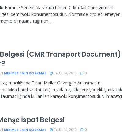
u Hamule Senedi olarak da bilinen CIM (Rail Consignment
lgesi demiryolu konşimentosudur. Normalde ciro edilemeyen
imento olmasına rağmen ...
Belgesi (CMR Transport Document)
r?
AN
MEHMET EMIN KORKMAZ
EYLÜL 14, 2019
0
 taşımacılığında Ticari Mallar Güzergah Anlaşması’nı
ion Merchandise Rouiter) imzalamış ülkelere yönelik yapılacak
 taşımacılığında kullanılan karayolu konşimentosudur. İhracatçı
Menşe İspat Belgesi
AN
MEHMET EMIN KORKMAZ
EYLÜL 14, 2019
0