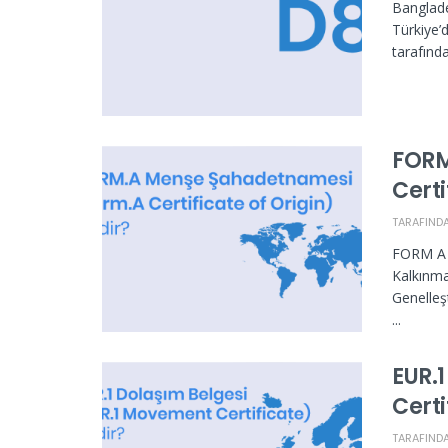
Banglade
Türkiye’
tarafınd
FORM
Certi
TARAFIND
FORM A (
Kalkınm
Genelleş
...
EUR.
Certi
TARAFIND