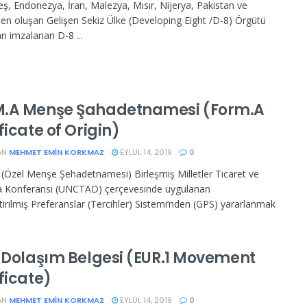
ş, Endonezya, İran, Malezya, Mısır, Nijerya, Pakistan ve
den oluşan Gelişen Sekiz Ülke (Developing Eight /D-8) Örgütü
an imzalanan D-8 ...
.A Menşe Şahadetnamesi (Form.A
ficate of Origin)
AN
MEHMET EMIN KORKMAZ
EYLÜL 14, 2019
0
Özel Menşe Şehadetnamesi) Birleşmiş Milletler Ticaret ve
a Konferansı (UNCTAD) çerçevesinde uygulanan
tirilmiş Preferanslar (Tercihler) Sistemi’nden (GPS) yararlanmak
1 Dolaşım Belgesi (EUR.1 Movement
ficate)
AN
MEHMET EMIN KORKMAZ
EYLÜL 14, 2019
0