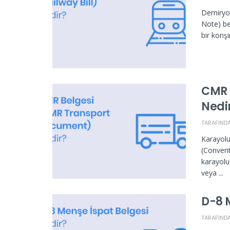
Demiryol
Note) be
bir konş
CMR 
Nedi
TARAFIND
Karayolu
(Convent
karayolu
veya ...
D-8 
TARAFIND