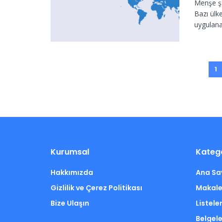
Menşe şa
Bazı ülk
uygulana
1
Kurumsal
Katego
Hakkımızda
Ana Sa
Gizlilik ve Çerez Politikası
Makale
Bize Ulaşın
Listele
Belgele