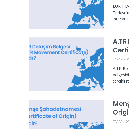
EUR.1 Do
Türkiye’
ihracatla
A.TR
Certi
TARAFIND
A.TR Bel
belgesid
tercihli r
Menş
Orig
TARAFIND