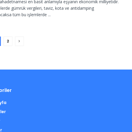
hadetnamesi en basit anlamıyla eşyanın ekonomik milliyetidir.
elerde gümrük vergileri, taviz, kota ve antidamping
caksa tüm bu işlemlerde ...
2
riler
yfa
ler
r
r