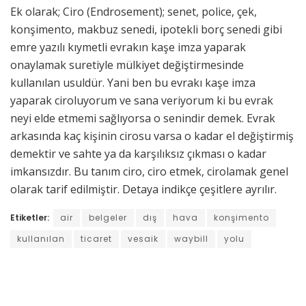
Ek olarak; Ciro (Endrosement); senet, police, çek,
konşimento, makbuz senedi, ipotekli borç senedi gibi
emre yazılı kıymetli evrakın kaşe imza yaparak
onaylamak suretiyle mülkiyet değiştirmesinde
kullanılan usuldür. Yani ben bu evrakı kaşe imza
yaparak ciroluyorum ve sana veriyorum ki bu evrak
neyi elde etmemi sağlıyorsa o senindir demek. Evrak
arkasında kaç kişinin cirosu varsa o kadar el değiştirmiş
demektir ve sahte ya da karşılıksız çıkması o kadar
imkansızdır. Bu tanım ciro, ciro etmek, cirolamak genel
olarak tarif edilmiştir. Detaya indikçe çeşitlere ayrılır.
Etiketler:
air
belgeler
dış
hava
konşimento
kullanılan
ticaret
vesaik
waybill
yolu