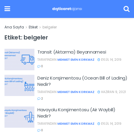
Ana Sayfa
Etiket
belgeler
Etiket:
belgeler
Transit (Aktarma) Beyannamesi
TARAFINDAN
MEHMET EMIN KORKMAZ
EYLÜL 14, 2019
0
Deniz Konşimentosu (Ocean Bill of Lading)
Nedir?
TARAFINDAN
MEHMET EMIN KORKMAZ
HAZIRAN 9, 2021
2
Havayolu Konşimentosu (Air Waybill)
Nedir?
TARAFINDAN
MEHMET EMIN KORKMAZ
EYLÜL 14, 2019
0