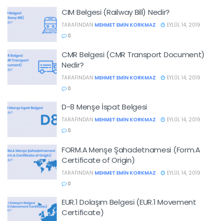
CIM Belgesi (Railway Bill) Nedir?
TARAFINDAN
MEHMET EMIN KORKMAZ
EYLÜL 14, 2019
0
CMR Belgesi (CMR Transport Document)
Nedir?
TARAFINDAN
MEHMET EMIN KORKMAZ
EYLÜL 14, 2019
0
D-8 Menşe İspat Belgesi
TARAFINDAN
MEHMET EMIN KORKMAZ
EYLÜL 14, 2019
0
FORM.A Menşe Şahadetnamesi (Form.A
Certificate of Origin)
TARAFINDAN
MEHMET EMIN KORKMAZ
EYLÜL 14, 2019
0
EUR.1 Dolaşım Belgesi (EUR.1 Movement
Certificate)