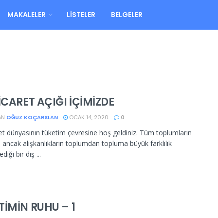
MAKALELER
LISTELER
BELGELER
İCARET AÇIĞI İÇİMİZDE
AN
OĞUZ KOÇARSLAN
OCAK 14, 2020
0
ret dünyasının tüketim çevresine hoş geldiniz. Tüm toplumların
ı ancak alışkanlıkların toplumdan topluma büyük farklılık
iği bir dış ...
TİMİN RUHU – 1