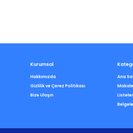
Kurumsal
Katego
Hakkımızda
Ana Sa
Gizlilik ve Çerez Politikası
Makale
Bize Ulaşın
Listele
Belgele