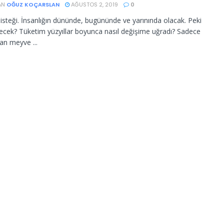
AN
OĞUZ KOÇARSLAN
AĞUSTOS 2, 2019
0
isteği. İnsanlığın dününde, bugününde ve yarınında olacak. Peki
ecek? Tüketim yüzyıllar boyunca nasıl değişime uğradı? Sadece
an meyve ...