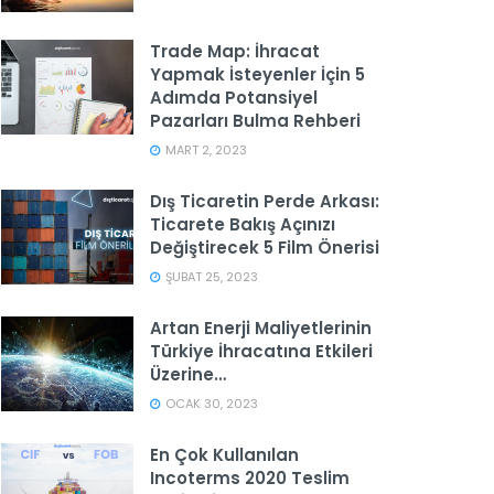
Trade Map: İhracat
Yapmak İsteyenler İçin 5
Adımda Potansiyel
Pazarları Bulma Rehberi
MART 2, 2023
Dış Ticaretin Perde Arkası:
Ticarete Bakış Açınızı
Değiştirecek 5 Film Önerisi
ŞUBAT 25, 2023
Artan Enerji Maliyetlerinin
Türkiye İhracatına Etkileri
Üzerine…
OCAK 30, 2023
En Çok Kullanılan
Incoterms 2020 Teslim