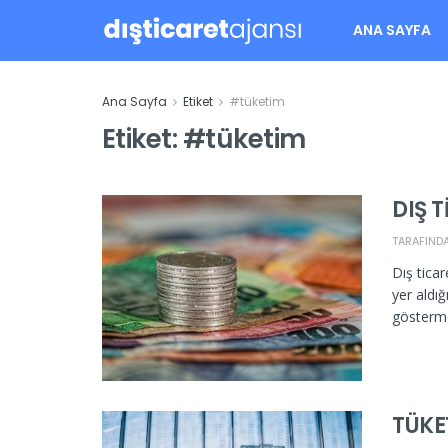
ANA SAYFA
Ana Sayfa
Etiket
#tüketim
Etiket:
#tüketim
DIŞ T
TARAFIND
Dış tica
yer aldığ
göstermed
TÜKE