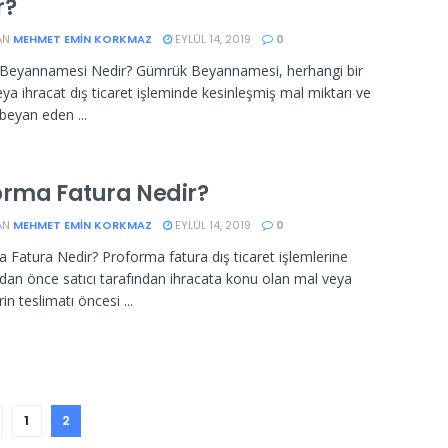
r?
AN
MEHMET EMIN KORKMAZ
EYLÜL 14, 2019
0
Beyannamesi Nedir? Gümrük Beyannamesi, herhangi bir
eya ihracat dış ticaret işleminde kesinleşmiş mal miktarı ve
beyan eden ...
orma Fatura Nedir?
AN
MEHMET EMIN KORKMAZ
EYLÜL 14, 2019
0
 Fatura Nedir? Proforma fatura dış ticaret işlemlerine
an önce satıcı tarafından ihracata konu olan mal veya
in teslimatı öncesi ...
1
2