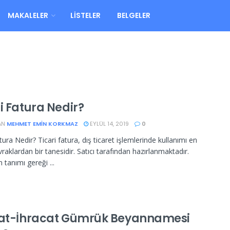
MAKALELER
LISTELER
BELGELER
i Fatura Nedir?
AN
MEHMET EMIN KORKMAZ
EYLÜL 14, 2019
0
tura Nedir? Ticari fatura, dış ticaret işlemlerinde kullanımı en
raklardan bir tanesidir. Satıcı tarafından hazırlanmaktadır.
 tanımı gereği ...
lat-İhracat Gümrük Beyannamesi