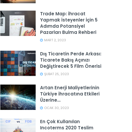
Trade Map: İhracat
Yapmak İsteyenler İçin 5
Adımda Potansiyel
Pazarları Bulma Rehberi
MART 2, 2023
Dış Ticaretin Perde Arkası:
Ticarete Bakış Açınızı
Değiştirecek 5 Film Önerisi
ŞUBAT 25, 2023
Artan Enerji Maliyetlerinin
Türkiye İhracatına Etkileri
Üzerine…
OCAK 30, 2023
En Çok Kullanılan
Incoterms 2020 Teslim