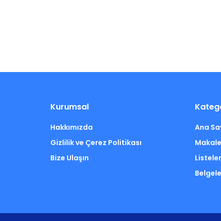
Kurumsal
Katego
Hakkımızda
Ana Sa
Gizlilik ve Çerez Politikası
Makale
Bize Ulaşın
Listele
Belgele