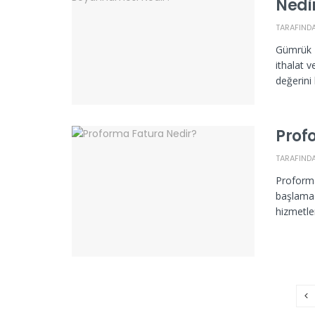
Nedi
TARAFIND
Gümrük 
ithalat v
değerini 
Prof
TARAFIND
Proforma
başlamad
hizmetler