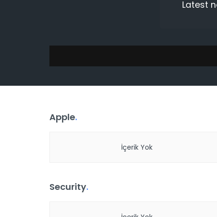
Latest 
Apple
.
İçerik Yok
Security
.