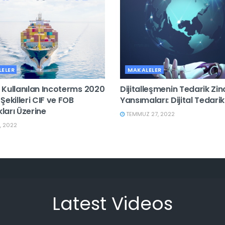
ELER
MAKALELER
 Kullanılan Incoterms 2020
Dijitalleşmenin Tedarik Zin
Şekilleri CIF ve FOB
Yansımaları: Dijital Tedarik 
ıkları Üzerine
TEMMUZ 27, 2022
, 2022
Latest Videos