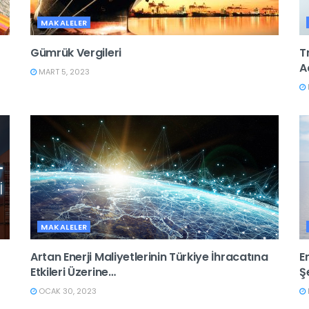
MAKALELER
Gümrük Vergileri
T
A
MART 5, 2023
MAKALELER
Artan Enerji Maliyetlerinin Türkiye İhracatına
E
Etkileri Üzerine…
Ş
OCAK 30, 2023