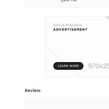
İçerik Yok
Review
.