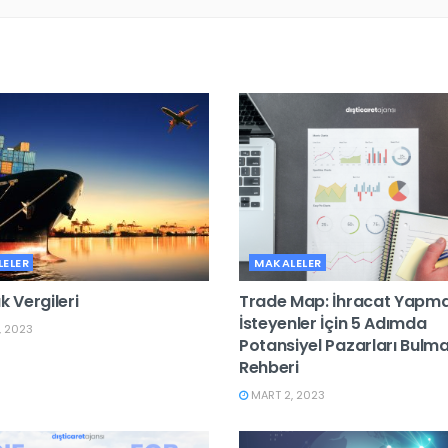
ELER
MAKALELER
 Vergileri
Trade Map: İhracat Yapm
İsteyenler İçin 5 Adımda
, 2023
Potansiyel Pazarları Bulm
Rehberi
MART 2, 2023