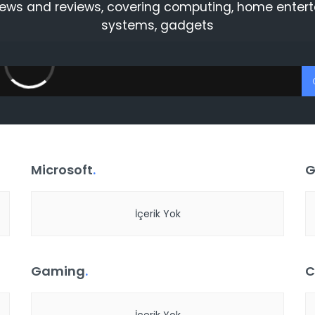
news and reviews, covering computing, home enter
systems, gadgets
Microsoft
.
G
İçerik Yok
Gaming
.
C