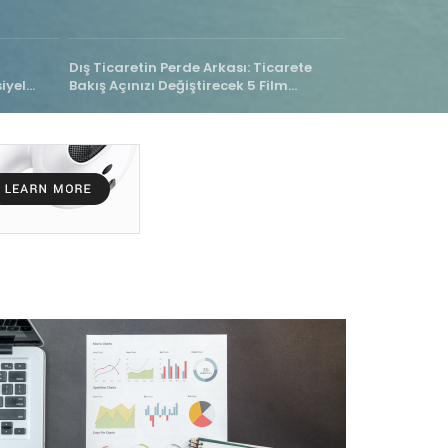
Dış Ticaretin Perde Arkası: Ticarete
Artan Enerji 
iyel
Bakış Açınızı Değiştirecek 5 Film
İhracatına Et
Önerisi