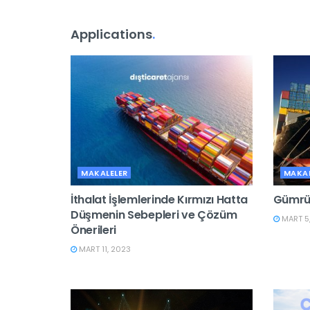
Applications
.
MAKALELER
MAKAL
İthalat İşlemlerinde Kırmızı Hatta
Gümrük
Düşmenin Sebepleri ve Çözüm
MART 5
Önerileri
MART 11, 2023