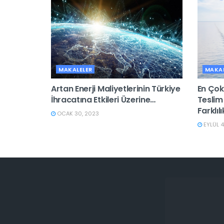
MAKALELER
MAKAL
Artan Enerji Maliyetlerinin Türkiye
En Çok
İhracatına Etkileri Üzerine…
Teslim 
Farklıl
OCAK 30, 2023
EYLÜL 4