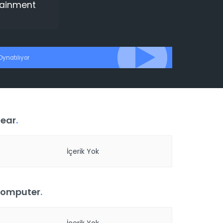
tainment
Oynatılıyor
ear
.
İçerik Yok
omputer
.