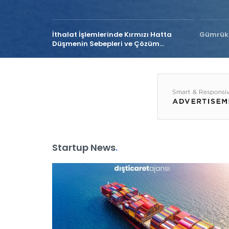
 Türkiye
İthalat İşlemlerinde Kırmızı Hatta
Gümrük 
…
Düşmenin Sebepleri ve Çözüm
Önerileri
Startup News
.