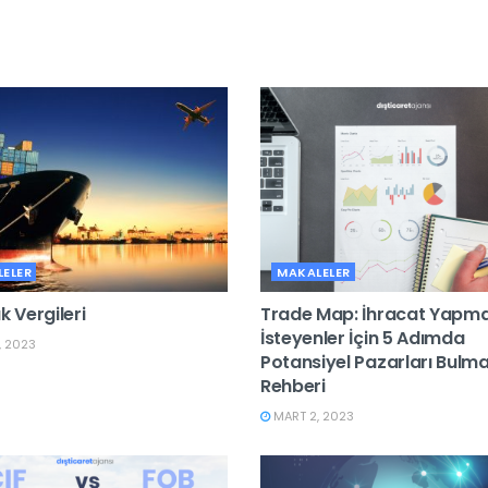
ELER
MAKALELER
 Vergileri
Trade Map: İhracat Yapm
İsteyenler İçin 5 Adımda
, 2023
Potansiyel Pazarları Bulm
Rehberi
MART 2, 2023