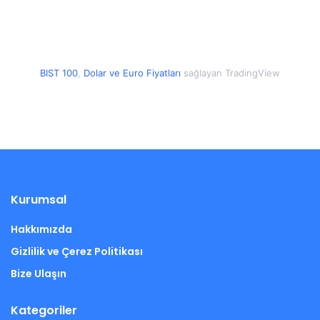
BIST 100
,
Dolar
ve
Euro Fiyatları
sağlayan TradingView
Kurumsal
Hakkımızda
Gizlilik ve Çerez Politikası
Bize Ulaşın
Kategoriler