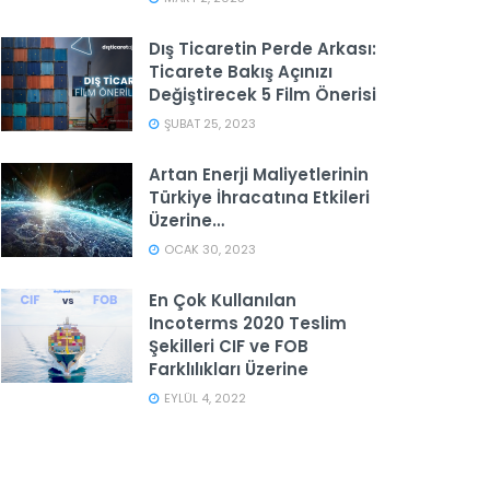
Dış Ticaretin Perde Arkası:
Ticarete Bakış Açınızı
Değiştirecek 5 Film Önerisi
ŞUBAT 25, 2023
Artan Enerji Maliyetlerinin
Türkiye İhracatına Etkileri
Üzerine…
OCAK 30, 2023
En Çok Kullanılan
Incoterms 2020 Teslim
Şekilleri CIF ve FOB
Farklılıkları Üzerine
EYLÜL 4, 2022