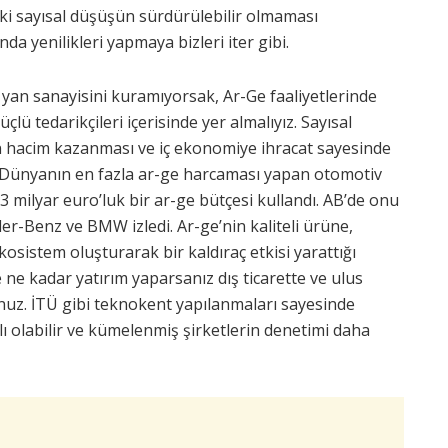
aki sayısal düşüşün sürdürülebilir olmaması
nda yenilikleri yapmaya bizleri iter gibi.
yan sanayisini kuramıyorsak, Ar-Ge faaliyetlerinde
lü tedarikçileri içerisinde yer almalıyız. Sayısal
retin hacim kazanması ve iç ekonomiye ihracat sayesinde
ir. Dünyanın en fazla ar-ge harcaması yapan otomotiv
3 milyar euro’luk bir ar-ge bütçesi kullandı. AB’de onu
ler-Benz ve BMW izledi. Ar-ge’nin kaliteli ürüne,
kosistem oluşturarak bir kaldıraç etkisi yarattığı
 ne kadar yatırım yaparsanız dış ticarette ve ulus
z. İTÜ gibi teknokent yapılanmaları sayesinde
ı olabilir ve kümelenmiş şirketlerin denetimi daha