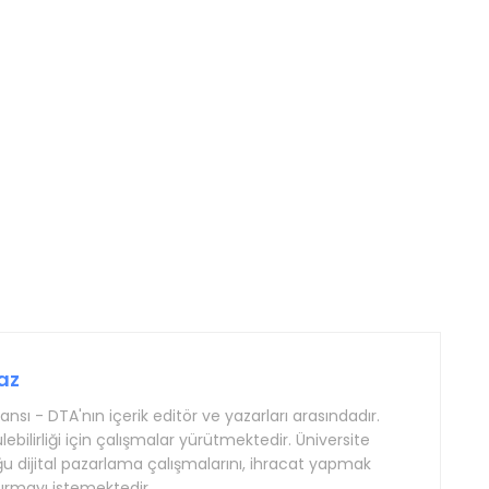
az
sı - DTA'nın içerik editör ve yazarları arasındadır.
lebilirliği için çalışmalar yürütmektedir. Üniversite
ğu dijital pazarlama çalışmalarını, ihracat yapmak
turmayı istemektedir.