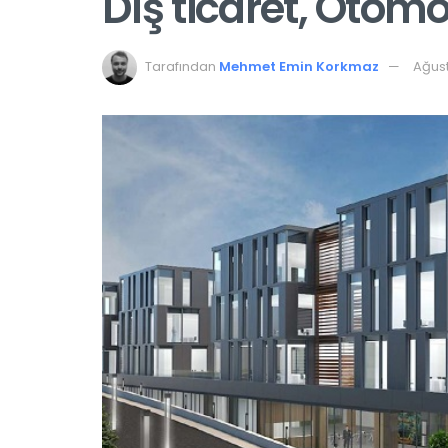
Dış ticaret, Otom
Tarafından
Mehmet Emin Korkmaz
Ağust