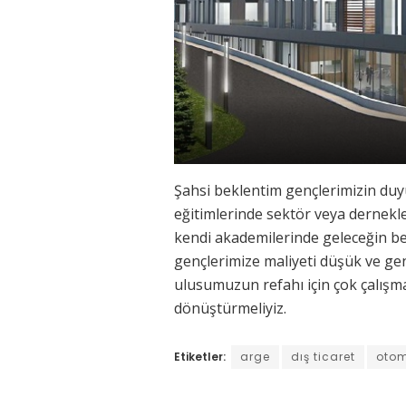
Şahsi beklentim gençlerimizin duy
eğitimlerinde sektör veya dernekl
kendi akademilerinde geleceğin bekl
gençlerimize maliyeti düşük ve geniş
ulusumuzun refahı için çok çalışma
dönüştürmeliyiz.
Etiketler:
arge
dış ticaret
otom