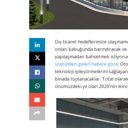
Dış ticaret hedeflerimize ulaşmamı
onları kabuğunda barındıracak ve y
yapılaşmadan bahsetmek istiyorum
sitesinden gelen habere göre
; Ot
teknoloji iyileştirmelerini sağlayan
binada toplanacaklar. Total olara
önümüzdeki yıl olan 2020’nin ikinc